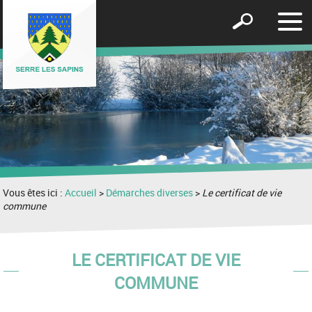
Affic
Afficher
le
le
men
formulaire
de
recherche
Vous êtes ici :
Accueil
>
Démarches diverses
>
Le certificat de vie
commune
LE CERTIFICAT DE VIE
COMMUNE