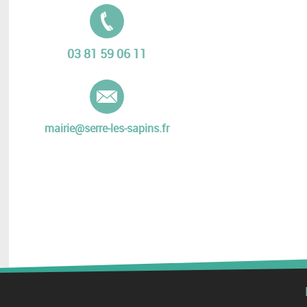
Tél. :
03 81 59 06 11
E-mail :
mairie@serre-les-sapins.fr