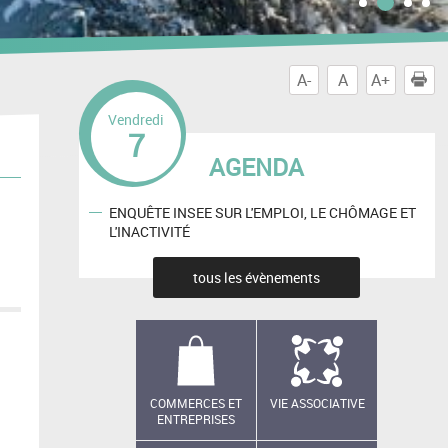
A-
A
A+
I
Vendredi
7
AGENDA
ENQUÊTE INSEE SUR L'EMPLOI, LE CHÔMAGE ET
L'INACTIVITÉ
tous les évènements
COMMERCES ET
VIE ASSOCIATIVE
ENTREPRISES