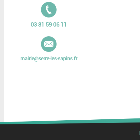
Tél. :
03 81 59 06 11
E-mail :
mairie@serre-les-sapins.fr