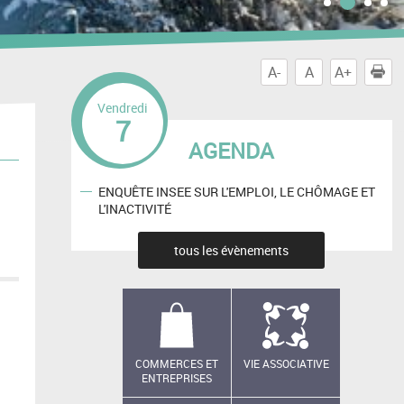
A-
A
A+
I
Vendredi
7
AGENDA
ENQUÊTE INSEE SUR L'EMPLOI, LE CHÔMAGE ET
L'INACTIVITÉ
tous les évènements
COMMERCES ET
VIE ASSOCIATIVE
ENTREPRISES