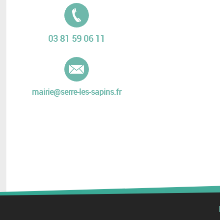
Tél. :
03 81 59 06 11
E-mail :
mairie@serre-les-sapins.fr