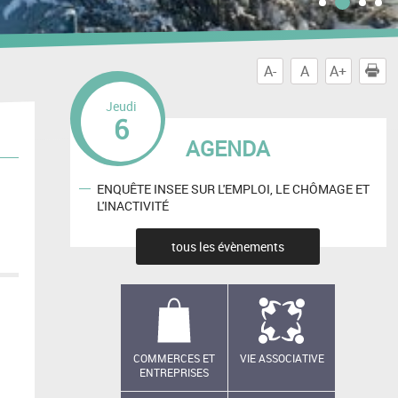
A-
A
A+
I
Jeudi
6
AGENDA
ENQUÊTE INSEE SUR L'EMPLOI, LE CHÔMAGE ET
L'INACTIVITÉ
tous les évènements
COMMERCES ET
VIE ASSOCIATIVE
ENTREPRISES