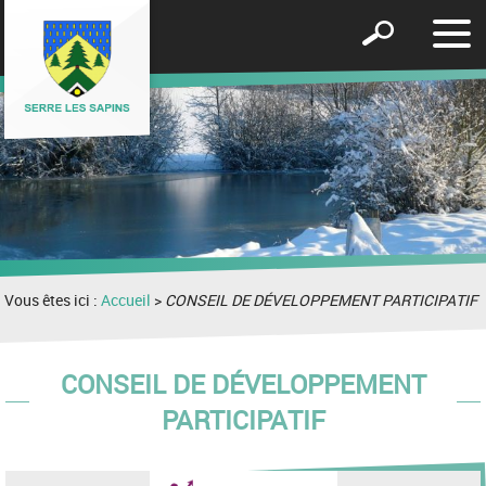
Affic
Afficher
le
le
men
formulaire
de
recherche
Vous êtes ici :
Accueil
>
CONSEIL DE DÉVELOPPEMENT PARTICIPATIF
CONSEIL DE DÉVELOPPEMENT
PARTICIPATIF