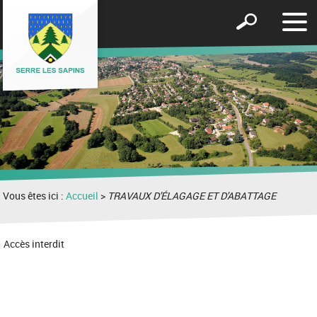
Affic
Afficher
le
le
men
formulaire
de
recherche
Vous êtes ici :
Accueil
>
TRAVAUX D'ÉLAGAGE ET D'ABATTAGE
Accès interdit