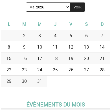
Afficher
le
mois
de
L
M
M
J
V
S
D
:
1
2
3
4
5
6
7
8
9
10
11
12
13
14
15
16
17
18
19
20
21
22
23
24
25
26
27
28
29
30
31
ÉVÈNEMENTS DU MOIS