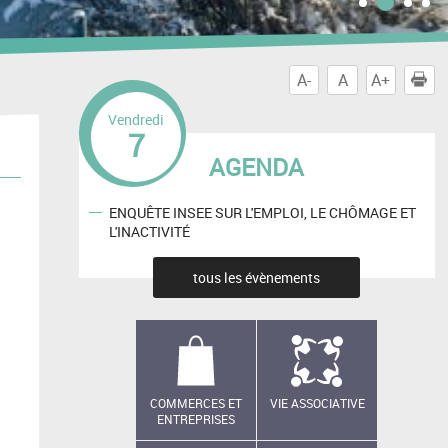
A-
A
A+
I
Vendredi
7
AGENDA
ENQUÊTE INSEE SUR L'EMPLOI, LE CHÔMAGE ET
L'INACTIVITÉ
tous les évènements
COMMERCES ET
VIE ASSOCIATIVE
ENTREPRISES