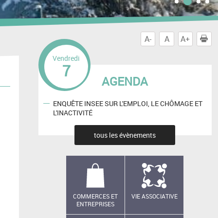
A-
A
A+
I
Vendredi
7
AGENDA
ENQUÊTE INSEE SUR L'EMPLOI, LE CHÔMAGE ET
L'INACTIVITÉ
tous les évènements
COMMERCES ET
VIE ASSOCIATIVE
ENTREPRISES