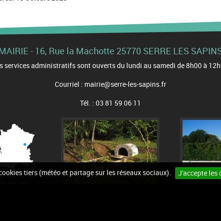
MAIRIE - 16, Rue la Machotte 25770 SERRE LES SAPIN
s services administratifs sont ouverts du lundi au samedi de 8h00 à 12
Courriel : mairie@serre-les-sapins.fr
Tél. : 03 81 59 06 11
 cookies tiers (météo et partage sur les réseaux sociaux).
J'accepte les 
OUBS (25)
n du site
Mentions légales
Accessibilité
Cookies