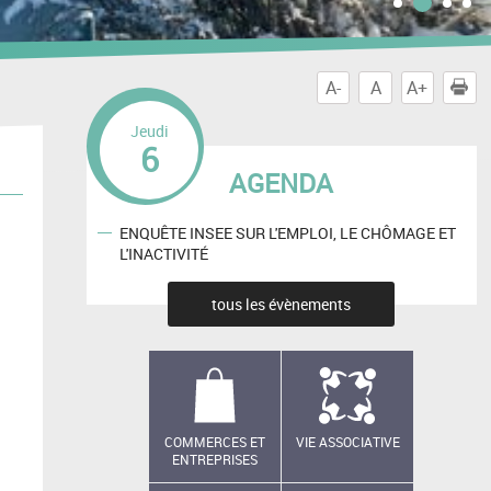
A-
A
A+
I
Jeudi
6
AGENDA
ENQUÊTE INSEE SUR L'EMPLOI, LE CHÔMAGE ET
L'INACTIVITÉ
tous les évènements
COMMERCES ET
VIE ASSOCIATIVE
ENTREPRISES